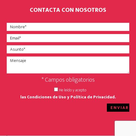
CONTACTA CON NOSOTROS
Utilizamos cookies para ofrecerte la mejor experiencia en
* Campos obligatorios
nuestra web.
Puedes aprender más sobre qué
cookies
utilizamos o desactivarlas en los
He leído y acepto
ajustes
.
las Condiciones de Uso y Política de Privacidad.
ACEPTAR TODAS
RECHAZAR
CONFIGURAR